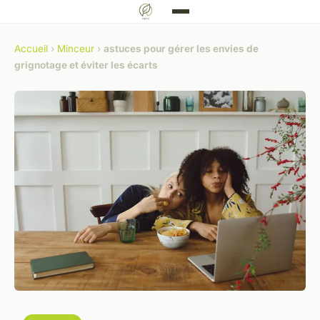
Accueil
›
Minceur
›
astuces pour gérer les envies de
grignotage et éviter les écarts