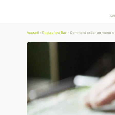
Acc
Accueil
›
Restaurant Bar
›
Comment créer un menu « R