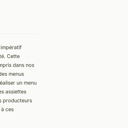
impératif
té. Cette
ompris dans nos
 des menus
éaliser un menu
es assiettes
es producteurs
 à ces