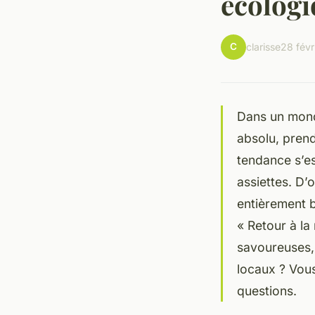
écologi
C
clarisse
28 févr
Dans un monde
absolu, prend
tendance s’es
assiettes. D
entièrement 
« Retour à la
savoureuses, 
locaux ? Vous
questions.