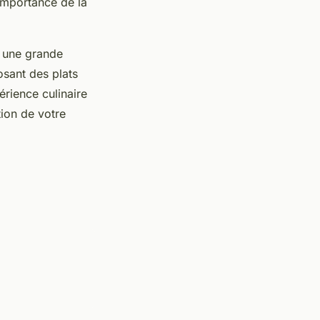
’importance de la
t une grande
osant des plats
érience culinaire
tion de votre