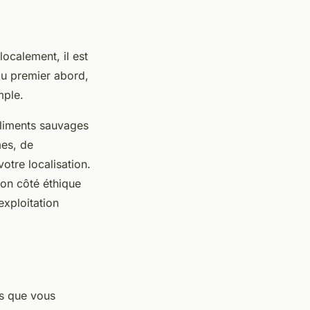
ocalement, il est
au premier abord,
mple.
 aliments sauvages
mes, de
otre localisation.
son côté éthique
exploitation
ts que vous