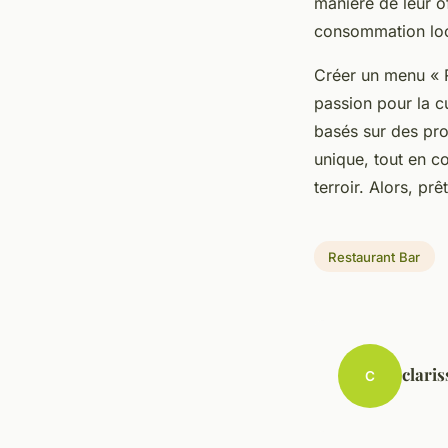
manière de leur of
consommation loc
Créer un menu « 
passion pour la cu
basés sur des pro
unique, tout en co
terroir. Alors, prê
Restaurant Bar
claris
C