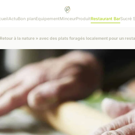
ueil
Actu
Bon plan
Equipement
Minceur
Produit
Restaurant Bar
Sucré 
etour à la nature » avec des plats foragés localement pour un rest